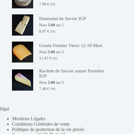
7.90
€
TTC
Emmental de Savoie IGP
Note
5.00
sur 5
8.97
€
TTC
Gouda Fermier Vieux 12-18 Mois
Note
5.00
sur 5
11.97
€
TTC
Raclette de Savoie nature Fermière
IGP
Note
5.00
sur 5
7.48
€
TTC
légal
Mentions Légales
Conditions Générales de vente
Politique de protection de la vie privée