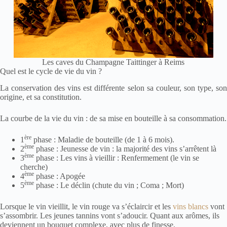
Les caves du Champagne Taittinger à Reims
Quel est le cycle de vie du vin ?
La conservation des vins est différente selon sa couleur, son type, son
origine, et sa constitution.
La courbe de la vie du vin : de sa mise en bouteille à sa consommation.
ère
1
phase : Maladie de bouteille (de 1 à 6 mois).
ème
2
phase : Jeunesse de vin : la majorité des vins s’arrêtent là
ème
3
phase : Les vins à vieillir : Renfermement (le vin se
cherche)
ème
4
phase : Apogée
ème
5
phase : Le déclin (chute du vin ; Coma ; Mort)
Lorsque le vin vieillit, le vin rouge va s’éclaircir et les
vins blancs
vont
s’assombrir. Les jeunes tannins vont s’adoucir. Quant aux arômes, ils
deviennent un bouquet complexe, avec plus de finesse.