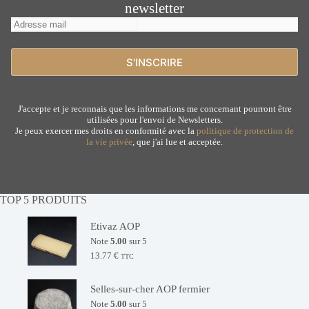
newsletter
J'accepte et je reconnais que les informations me concernant pourront être
utilisées pour l'envoi de Newsletters.
Je peux exercer mes droits en conformité avec la
politique de protection de
la vie privée
, que j'ai lue et acceptée.
TOP 5 PRODUITS
Etivaz AOP
Note
5.00
sur 5
13.77
€
TTC
Selles-sur-cher AOP fermier
Note
5.00
sur 5