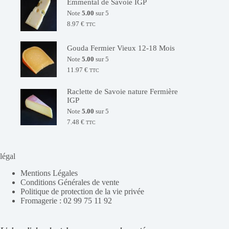
Emmental de Savoie IGP
Note
5.00
sur 5
8.97
€
TTC
Gouda Fermier Vieux 12-18 Mois
Note
5.00
sur 5
11.97
€
TTC
Raclette de Savoie nature Fermière
IGP
Note
5.00
sur 5
7.48
€
TTC
légal
Mentions Légales
Conditions Générales de vente
Politique de protection de la vie privée
Fromagerie : 02 99 75 11 92