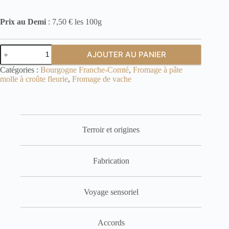
Prix au Demi
: 7,50 € les 100g
quantité
AJOUTER AU PANIER
de
Crémeux
Catégories :
Bourgogne Franche-Comté
,
Fromage à pâte
de
molle à croûte fleurie
,
Fromage de vache
Bourgogne
à
la
truffe
d'été
-
Terroir et origines
Demi
Fabrication
Voyage sensoriel
Accords