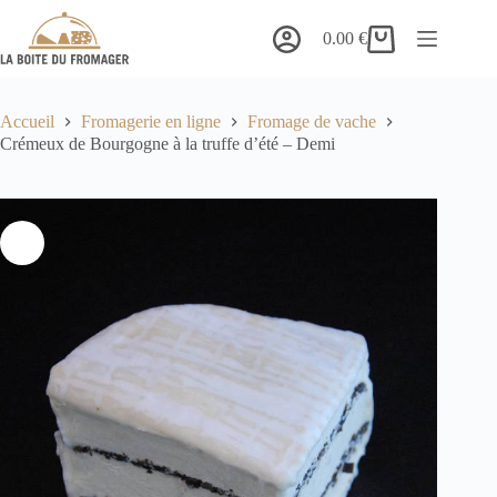
Passer
au
0.00
€
Panier
contenu
d’achat
Accueil
Fromagerie en ligne
Fromage de vache
Crémeux de Bourgogne à la truffe d’été – Demi