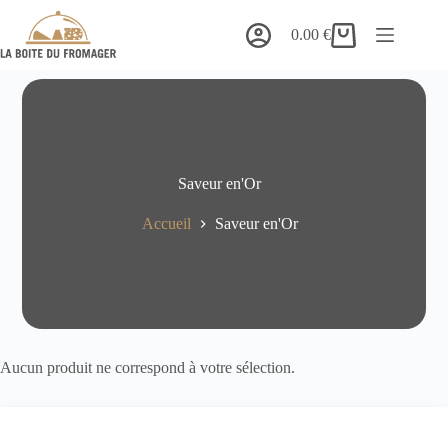
Passer
au
0.00
€
Panier
contenu
d’achat
Saveur en'Or
Accueil
Saveur en'Or
Aucun produit ne correspond à votre sélection.