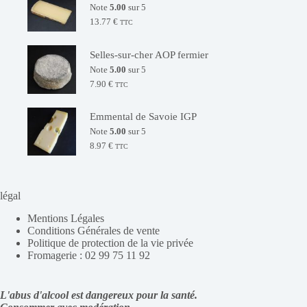
Note
5.00
sur 5
13.77
€
TTC
Selles-sur-cher AOP fermier
Note
5.00
sur 5
7.90
€
TTC
Emmental de Savoie IGP
Note
5.00
sur 5
8.97
€
TTC
légal
Mentions Légales
Conditions Générales de vente
Politique de protection de la vie privée
Fromagerie : 02 99 75 11 92
L'abus d'alcool est dangereux pour la santé.