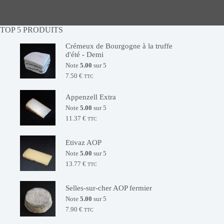
TOP 5 PRODUITS
Crémeux de Bourgogne à la truffe
d'été - Demi
Note
5.00
sur 5
7.50
€
TTC
Appenzell Extra
Note
5.00
sur 5
11.37
€
TTC
Etivaz AOP
Note
5.00
sur 5
13.77
€
TTC
Selles-sur-cher AOP fermier
Note
5.00
sur 5
7.90
€
TTC