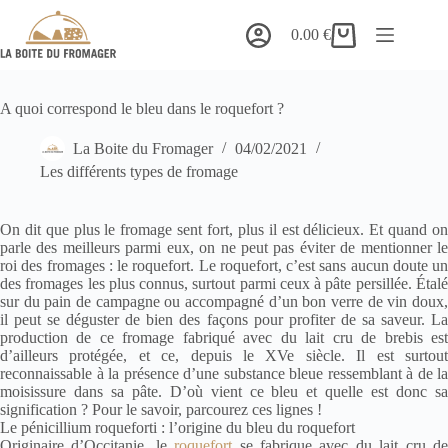
Passer
au
0.00
€
Panier
contenu
d’achat
A quoi correspond le bleu dans le roquefort ?
La Boite du Fromager
04/02/2021
Les différents types de fromage
On dit que plus le fromage sent fort, plus il est délicieux. Et quand on
parle des meilleurs parmi eux, on ne peut pas éviter de mentionner le
roi des fromages : le roquefort. Le roquefort, c’est sans aucun doute un
des fromages les plus connus, surtout parmi ceux à pâte persillée. Étalé
sur du pain de campagne ou accompagné d’un bon verre de vin doux,
il peut se déguster de bien des façons pour profiter de sa saveur. La
production de ce fromage fabriqué avec du lait cru de brebis est
d’ailleurs protégée, et ce, depuis le XVe siècle. Il est surtout
reconnaissable à la présence d’une substance bleue ressemblant à de la
moisissure dans sa pâte. D’où vient ce bleu et quelle est donc sa
signification ? Pour le savoir, parcourez ces lignes !
Le pénicillium roqueforti : l’origine du bleu du roquefort
Originaire d’Occitanie, le
roquefort
se fabrique avec du lait cru d