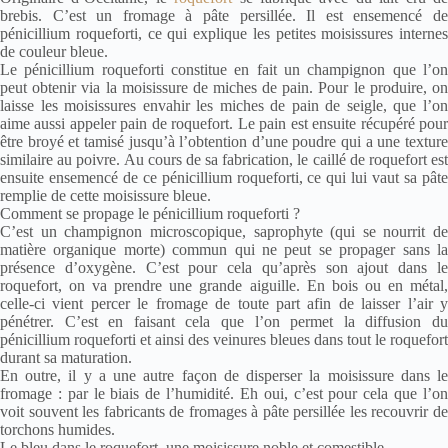
brebis. C’est un fromage à pâte persillée. Il est ensemencé de
pénicillium roqueforti, ce qui explique les petites moisissures internes
de couleur bleue.
Le pénicillium roqueforti constitue en fait un champignon que l’on
peut obtenir via la moisissure de miches de pain. Pour le produire, on
laisse les moisissures envahir les miches de pain de seigle, que l’on
aime aussi appeler pain de roquefort. Le pain est ensuite récupéré pour
être broyé et tamisé jusqu’à l’obtention d’une poudre qui a une texture
similaire au poivre. Au cours de sa fabrication, le caillé de roquefort est
ensuite ensemencé de ce pénicillium roqueforti, ce qui lui vaut sa pâte
remplie de cette moisissure bleue.
Comment se propage le pénicillium roqueforti ?
C’est un champignon microscopique, saprophyte (qui se nourrit de
matière organique morte) commun qui ne peut se propager sans la
présence d’oxygène. C’est pour cela qu’après son ajout dans le
roquefort, on va prendre une grande aiguille. En bois ou en métal,
celle-ci vient percer le fromage de toute part afin de laisser l’air y
pénétrer. C’est en faisant cela que l’on permet la diffusion du
pénicillium roqueforti et ainsi des veinures bleues dans tout le roquefort
durant sa maturation.
En outre, il y a une autre façon de disperser la moisissure dans le
fromage : par le biais de l’humidité. Eh oui, c’est pour cela que l’on
voit souvent les fabricants de fromages à pâte persillée les recouvrir de
torchons humides.
Le bleu dans le roquefort, une moisissure noble et comestible