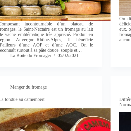
On dit
Composant incontournable d’un plateau de
délic
fromages, le Saint-Nectaire est un fromage au lait
eux, o
de vache emblématique très apprécié. Produit en
fromag
région Auvergne–Rhône-Alpes, il bénéficie
aucun
d’ailleurs d’une AOP et d’une AOC. On le
reconnaît surtout à sa pâte douce, souple et…
La Boite du Fromager
05/02/2021
Manger du fromage
La fondue au camembert
Diffé
Norma