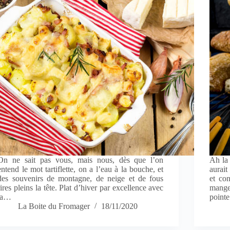
On ne sait pas vous, mais nous, dès que l’on
Ah la 
entend le mot tartiflette, on a l’eau à la bouche, et
aurait
des souvenirs de montagne, de neige et de fous
et con
rires pleins la tête. Plat d’hiver par excellence avec
mange
la…
pointe
La Boite du Fromager
18/11/2020