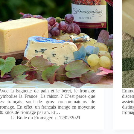
Avec la baguette de pain et le béret, le fromage
Emmen
symbolise la France. La raison ? C’est parce que
discer
les français sont de gros consommateurs de
assiet
fromage. En effet, un français mange en moyenne
disti
30 kilos de fromage par an. Et…
froma
La Boite du Fromager
12/02/2021