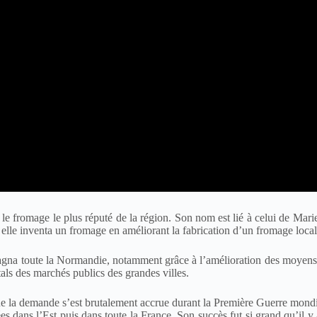
e le fromage le plus réputé de la région. Son nom est lié à celui de M
), elle inventa un fromage en améliorant la fabrication d’un fromage loca
agna toute la Normandie, notamment grâce à l’amélioration des moyens 
als des marchés publics des grandes villes.
ue la demande s’est brutalement accrue durant la Première Guerre mondia
pées dans l’Est puis dans toute la France. Son succès fut si grand qu’i