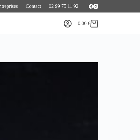
treprises
Contact
02 99 75 11 92
0.00
€
Panier
d’achat