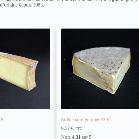
 d’origine depuis 1983.
OP
St-Nectaire Fermier AOP
9.57
€
TTC
Note
4.31
sur 5