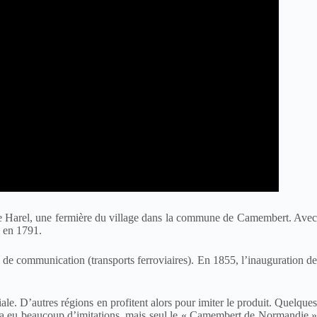
arie Harel, une fermière du village dans la commune de Camembert. Ave
l en 1791.
de communication (transports ferroviaires). En 1855, l’inauguration de
le. D’autres régions en profitent alors pour imiter le produit. Quelque
l y a eu beaucoup d’imitations, mais seul le « Camembert de Normandie »