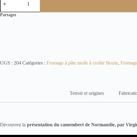
de
Camembert
de
Partagez
Normandie
Fermier
AOP
UGS :
204
Catégories :
Fromage à pâte molle à croûte fleurie
,
Fromage
Terroir et origines
Fabricati
Découvrez la
présentation du camembert de Normandie, par Virgin