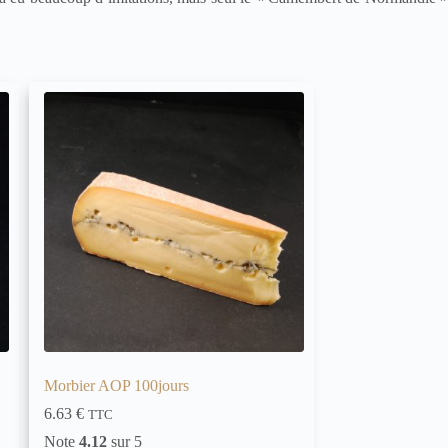
Morbier AOP 100jours
6.63
€
TTC
Note
4.12
sur 5