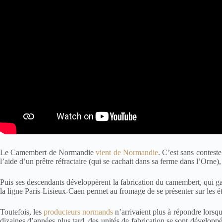
Le Camembert de Normandie
vient de Normandie
. C’est sans contest
l’aide d’un prêtre réfractaire (qui se cachait dans sa ferme dans l’Orne
Puis ses descendants développèrent la fabrication du camembert, qui g
la ligne Paris-Lisieux-Caen permet au fromage de se présenter sur les ét
Toutefois, les
producteurs normands
n’arrivaient plus à répondre lorsq
dizaines d’années plus tard, des unités de fabrication se sont dévelop